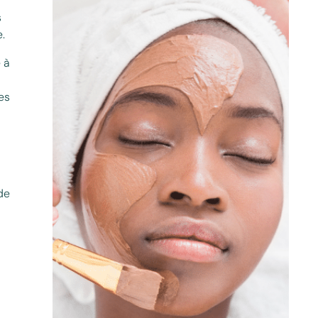
s
.
 à
es
de
u