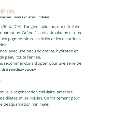
HF 180.–
osacée · pores dilatés · ridules
(35 % TCA) d’origine italienne, qui rafraîchit
squamation. Grâce à la biostimulation et des
taches pigmentaires, les rides et les cicatrices,
tine.
ance, avec une peau éclatante, hydratée et
de peau, toute l’année.
ous recommandons d’opter pour une série de
ndre rendez-vous-
.–
imule la régénération cellulaire, améliore
res dilatés et les ridules. Ce traitement peut
ne desquamation minimale.