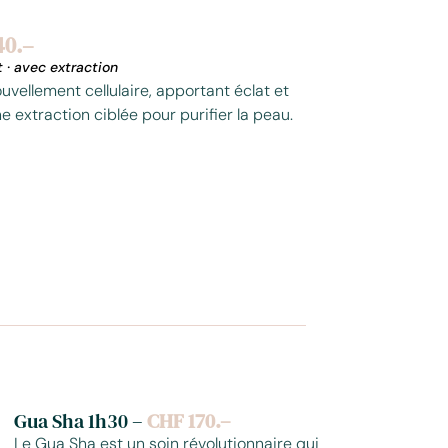
40.–
t
·
avec extraction
ouvellement cellulaire, apportant éclat et
e extraction ciblée pour purifier la peau.
Gua Sha 1h30 –
CHF 170.–
Le Gua Sha est un soin révolutionnaire qui