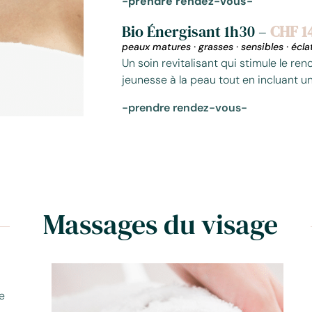
-prendre rendez-vous-
Bio Énergisant 1h30 –
CHF 1
peaux matures
·
grasses
·
sensibles
·
écla
Un soin revitalisant qui stimule le ren
jeunesse à la peau tout en incluant un
-prendre rendez-vous-
Massages du visage
e