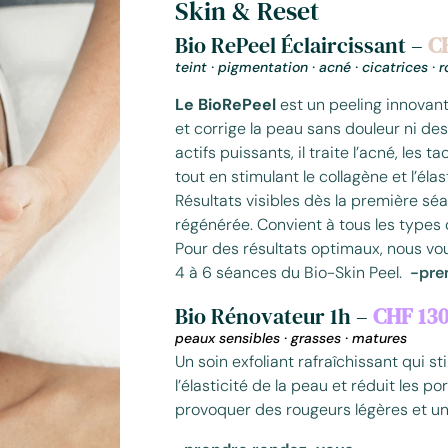
Skin & Reset
Bio RePeel Éclaircissant
–
C
teint · pigmentation · acné · cicatrices · r
Le BioRePeel
est un peeling innovant 
et corrige la peau sans douleur ni de
actifs puissants, il traite l’acné, les 
tout en stimulant le collagène et l’élas
Résultats visibles dès la première sé
régénérée. Convient à tous les types 
Pour des résultats optimaux, nous v
4 à 6 séances du Bio-Skin Peel.
-pre
Bio Rénovateur 1h –
CHF 130
peaux sensibles
·
grasses
·
matures
Un soin exfoliant rafraîchissant qui st
l’élasticité de la peau et réduit les po
provoquer des rougeurs légères et u