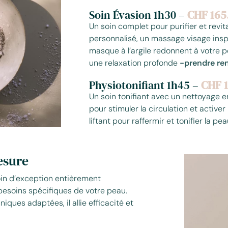
Soin Évasion 1h30 –
CHF 165
Un soin complet pour purifier et revit
personnalisé, un massage visage ins
masque à l’argile redonnent à votre p
une relaxation profonde
-prendre re
Physiotonifiant 1h45 –
CHF 1
Un soin tonifiant avec un nettoyage 
pour stimuler la circulation et active
liftant pour raffermir et tonifier la pe
esure
oin d’exception entièrement
besoins spécifiques de votre peau.
ques adaptées, il allie efficacité et